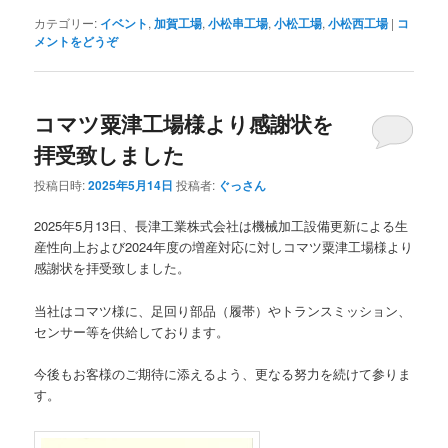
カテゴリー:
イベント
,
加賀工場
,
小松串工場
,
小松工場
,
小松西工場
|
コ
メントをどうぞ
コマツ粟津工場様より感謝状を
拝受致しました
投稿日時:
2025年5月14日
投稿者:
ぐっさん
2025年5月13日、長津工業株式会社は機械加工設備更新による生
産性向上および2024年度の増産対応に対しコマツ粟津工場様より
感謝状を拝受致しました。
当社はコマツ様に、足回り部品（履帯）やトランスミッション、
センサー等を供給しております。
今後もお客様のご期待に添えるよう、更なる努力を続けて参りま
す。