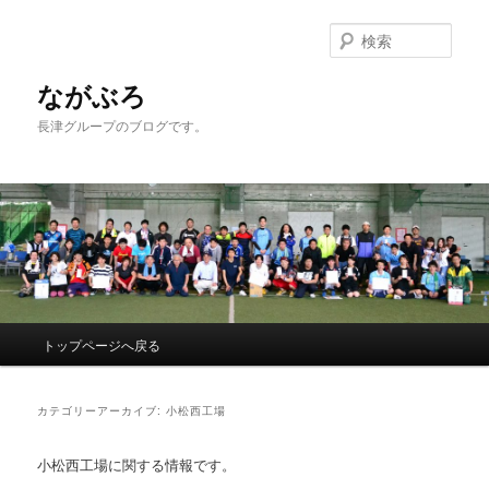
検
索
ながぶろ
長津グループのブログです。
メ
トップページへ戻る
メ
サ
イ
ン
イ
ブ
メ
カテゴリーアーカイブ:
小松西工場
ニ
ン
コ
ュ
小松西工場に関する情報です。
ー
コ
ン