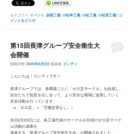
カテゴリー:
イベント
,
加賀工場
,
小松串工場
,
小松工場
,
小松西工場
|
コ
メントをどうぞ
第15回長津グループ安全衛生大
会開催
投稿日時:
2026年4月3日
投稿者:
ズンディ
こんにちは！ズンディです！
長津グループでは、各職場ごとに「ゼロ災サークル」を結成し、
自分たちで知恵を出し合って、より安全な職場に改善していく
安全活動を行っています。
（※「ゼロ災」＝「労働災害なし」）
先日2月23日には、各工場代表のサークルが日頃のゼロ災サーク
ル活動の成果を
発表する「長津グループ安全衛生大会」が開催されました。