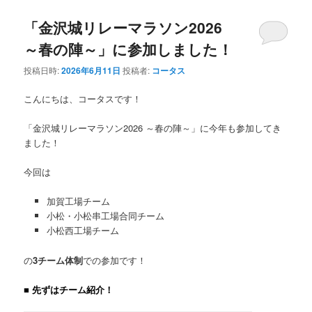
「金沢城リレーマラソン2026
ン
テ
～春の陣～」に参加しました！
テ
ン
投稿日時:
2026年6月11日
投稿者:
コータス
ン
ツ
こんにちは、コータスです！
ツ
へ
「金沢城リレーマラソン2026 ～春の陣～」に今年も参加してき
ました！
へ
移
今回は
移
動
加賀工場チーム
動
小松・小松串工場合同チーム
小松西工場チーム
の
3チーム体制
での参加です！
■ 先ずはチーム紹介！