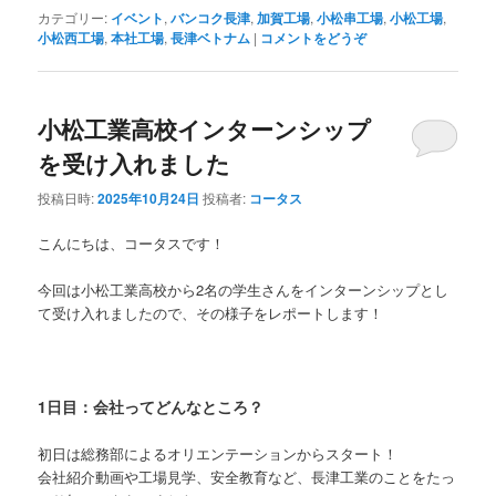
カテゴリー:
イベント
,
バンコク長津
,
加賀工場
,
小松串工場
,
小松工場
,
小松西工場
,
本社工場
,
長津ベトナム
|
コメントをどうぞ
小松工業高校インターンシップ
を受け入れました
投稿日時:
2025年10月24日
投稿者:
コータス
こんにちは、コータスです！
今回は小松工業高校から2名の学生さんをインターンシップとし
て受け入れましたので、その様子をレポートします！
1日目：会社ってどんなところ？
初日は総務部によるオリエンテーションからスタート！
会社紹介動画や工場見学、安全教育など、長津工業のことをたっ