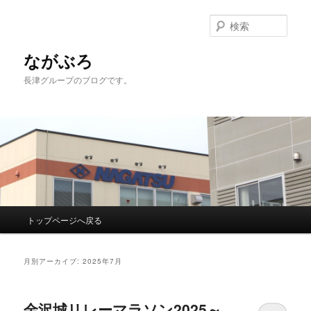
検
索
ながぶろ
長津グループのブログです。
メ
トップページへ戻る
メ
サ
イ
ン
イ
ブ
メ
月別アーカイブ:
2025年7月
ニ
ン
コ
ュ
ー
金沢城リレーマラソン2025～
コ
ン