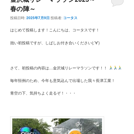
春の陣～
ン
テ
投稿日時:
2025年7月9日
投稿者:
コータス
テ
ン
はじめて投稿します！こんにちは、コータスです！
ン
ツ
拙い初投稿ですが、しばしお付き合いください(;’∀’)
ツ
へ
へ
移
さて、初投稿の内容は…金沢城リレーマラソンです！！
移
動
毎年恒例のため、今年も意気込んで出場した我々長津工業！
動
青空の下、気持ちよく走るぞ！・・・