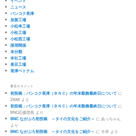
イベント
ニュース
バンコク長津
加賀工場
小松串工場
小松工場
小松西工場
採用関係
未分類
本社工場
美豆工場
長津ベトナム
最近のコメント
初投稿：バンコク長津（ＢＮＣ）の年末勤務最終日について
に
ZAMI
より
初投稿：バンコク長津（ＢＮＣ）の年末勤務最終日について
に
BNC応援団長
より
BNC ながぶろ初投稿 ～タイの文化をご紹介～
に
あっちゃん
より
BNC ながぶろ初投稿 ～タイの文化をご紹介～
に
今井
より