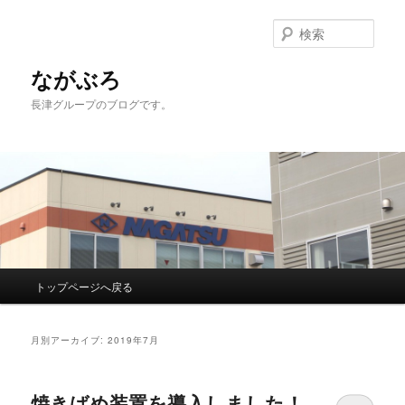
検
索
ながぶろ
長津グループのブログです。
メ
トップページへ戻る
メ
サ
イ
ン
イ
ブ
メ
月別アーカイブ:
2019年7月
ニ
ン
コ
ュ
ー
焼きばめ装置を導入しました！
コ
ン