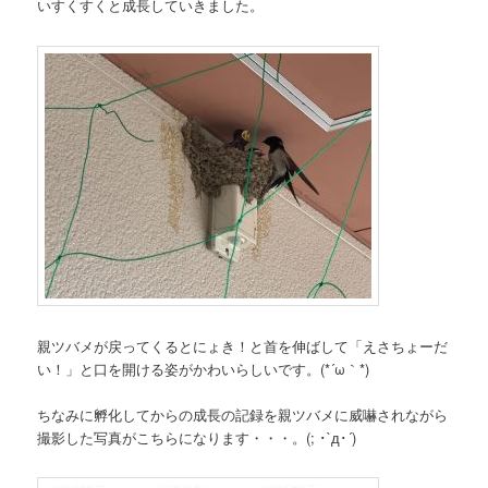
いすくすくと成長していきました。
親ツバメが戻ってくるとにょき！と首を伸ばして「えさちょーだ
い！」と口を開ける姿がかわいらしいです。(*´ω｀*)
ちなみに孵化してからの成長の記録を親ツバメに威嚇されながら
撮影した写真がこちらになります・・・。(; ･`д･´)