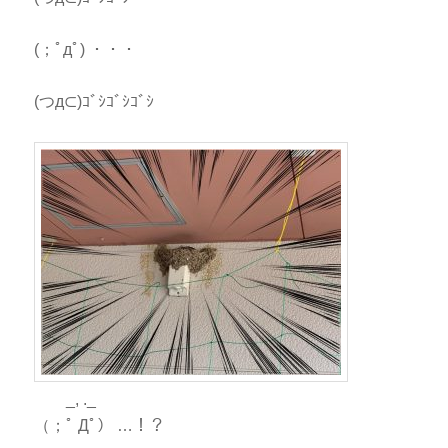
(；ﾟдﾟ) ・・・
(つд⊂)ｺﾞｼｺﾞｼｺﾞｼ
_, ._
（；ﾟ Дﾟ） …！？