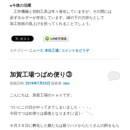
●今後の活躍
工作機械と切削工具は年々進化していますが、その間には
必ずホルダーが存在しています。縁の下の力持ちとして
加工技術の底上げを担ってくれることでしょう。
カテゴリー:
ニュース
,
本社工場
|
コメントをどうぞ
加賀工場つばめ便り③
投稿日時:
2019年7月23日
投稿者:
nao
こんにちは、加賀工場のｎａｏです。
ついにこの日がやってきてしまいました・・・。
今回でつばめ便りは最後となります(ノД`)・゜・。
６月２６日に孵化した雛たちは親ツバメからたくさんの餌をもら