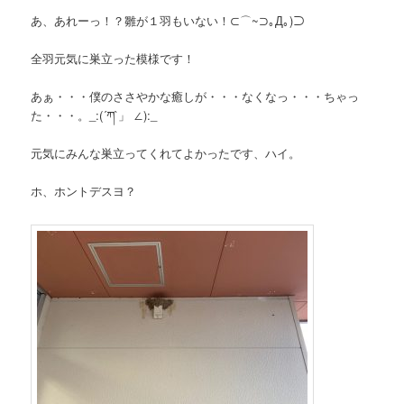
あ、あれーっ！？雛が１羽もいない！⊂⌒~⊃｡Д｡)⊃
全羽元気に巣立った模様です！
あぁ・・・僕のささやかな癒しが・・・なくなっ・・・ちゃっ
た・・・。_:(´ཀ`」 ∠):_
元気にみんな巣立ってくれてよかったです、ハイ。
ホ、ホントデスヨ？