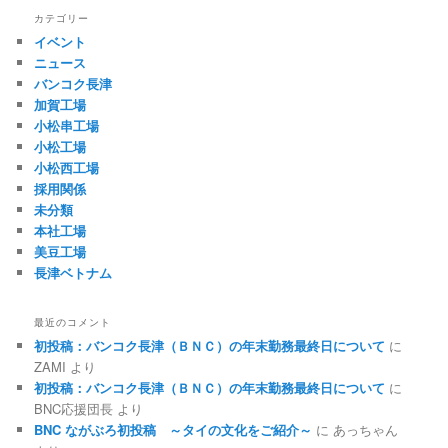
カテゴリー
イベント
ニュース
バンコク長津
加賀工場
小松串工場
小松工場
小松西工場
採用関係
未分類
本社工場
美豆工場
長津ベトナム
最近のコメント
初投稿：バンコク長津（ＢＮＣ）の年末勤務最終日について
に
ZAMI
より
初投稿：バンコク長津（ＢＮＣ）の年末勤務最終日について
に
BNC応援団長
より
BNC ながぶろ初投稿 ～タイの文化をご紹介～
に
あっちゃん