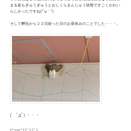
まる姿もぎゅうぎゅうとおしくらまんじゅう状態ですごくかわい
らしかったですね(*´ω｀*)
そして孵化から２２日経った日のお昼休みのことでした・・・。
( ﾟдﾟ) ・・・
(つд⊂)ｺﾞｼｺﾞｼ