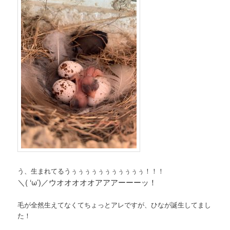
う、生まれてるうぅぅぅぅぅぅぅぅぅぅぅ！！！
＼( ‘ω’)／ウオオオオオアアアーーーッ！
毛が全然生えてなくてちょっとアレですが、ひなが誕生してまし
た！