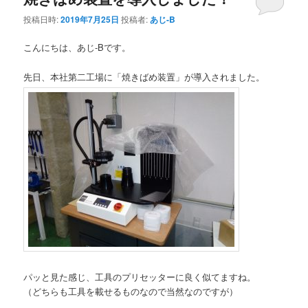
投稿日時:
2019年7月25日
投稿者:
あじ-B
ン
テ
こんにちは、あじ-Bです。
テ
ン
先日、本社第二工場に「焼きばめ装置」が導入されました。
ン
ツ
ツ
へ
へ
移
移
動
動
パッと見た感じ、工具のプリセッターに良く似てますね。
（どちらも工具を載せるものなので当然なのですが）