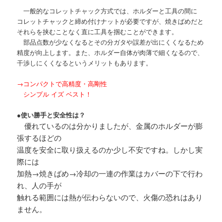
一般的なコレットチャック方式では、ホルダーと工具の間に
コレットチャックと締め付けナットが必要ですが、焼きばめだと
それらを挟むことなく直に工具を掴むことができます。
部品点数が少なくなるとその分ガタや誤差が出にくくなるため
精度が向上します。また、ホルダー自体が肉薄で細くなるので、
干渉しにくくなるというメリットもあります。
→コンパクトで高精度・高剛性
シンプル イズ ベスト！
●使い勝手と安全性は？
優れているのは分かりましたが、金属のホルダーが膨
張するほどの
温度を安全に取り扱えるのか少し不安ですね。しかし実
際には
加熱→焼きばめ→冷却の一連の作業はカバーの下で行わ
れ、人の手が
触れる範囲には熱が伝わらないので、火傷の恐れはあり
ません。