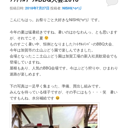
投稿日時:
2018年7月27日
投稿者:
NISHI(^o^)丿
ン
テ
こんにちはっ。お祭りごと大好きなNISHI(^o^)丿です。
テ
ン
今年の夏は猛暑続きですね。暑いのはかなわんっ、とも思います
ン
ツ
が、それでこそ、夏
ものすごく暑い中、恒例となりましたﾌｯﾄｻﾙﾒﾝﾊﾞｰのBBQ大会、
ツ
へ
今年は加賀市の土山ぶどう園で楽しんできました。
会場となったここ土山ぶどう園は加賀工場の新入社員歓迎会でも
へ
移
登場していますね。
屋根もあり、人気のBBQ会場です。今はぶどう狩りや、ひまわり
移
動
迷路が楽しめます。
下の写真は一足早く集まった、準備、買出し組みです。
動
みんなを待っている様子ですが、その手にはもう・・・笑 暑い
ですもんね、水分補給です