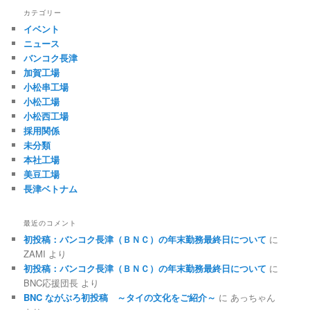
カテゴリー
イベント
ニュース
バンコク長津
加賀工場
小松串工場
小松工場
小松西工場
採用関係
未分類
本社工場
美豆工場
長津ベトナム
最近のコメント
初投稿：バンコク長津（ＢＮＣ）の年末勤務最終日について
に
ZAMI
より
初投稿：バンコク長津（ＢＮＣ）の年末勤務最終日について
に
BNC応援団長
より
BNC ながぶろ初投稿 ～タイの文化をご紹介～
に
あっちゃん