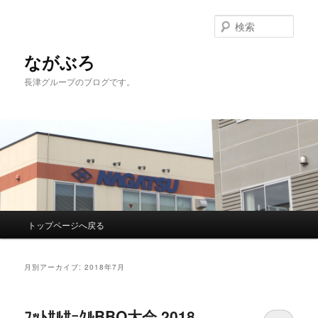
検
索
ながぶろ
長津グループのブログです。
メ
トップページへ戻る
メ
サ
イ
ン
イ
ブ
メ
月別アーカイブ:
2018年7月
ニ
ン
コ
ュ
ー
ﾌｯﾄｻﾙｻｰｸﾙBBQ大会.2018
コ
ン