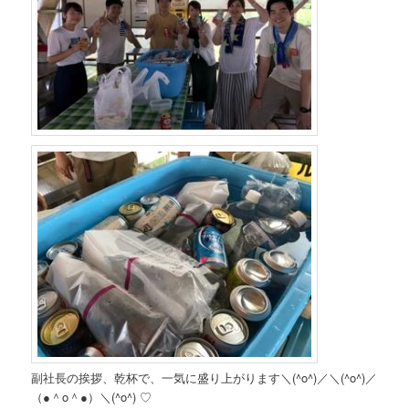
副社長の挨拶、乾杯で、一気に盛り上がります＼(^o^)／＼(^o^)／
（●＾o＾●）＼(^o^) ♡