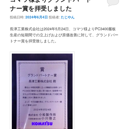
ナー賞を拝受しました
ン
テ
投稿日時:
2024年6月4日
投稿者:
たじやん
テ
ン
長津工業株式会社は2024年5月24日、コマツ様よりPC3400履板
生産の短期間での立上げおよび原価改善に対して、グランドパー
ン
ツ
トナー賞を拝受致しました。
ツ
へ
へ
移
移
動
動