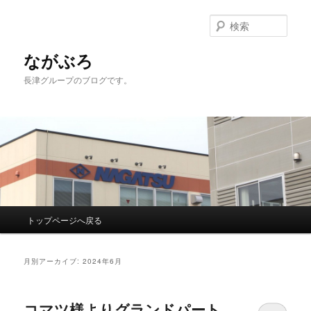
検
索
ながぶろ
長津グループのブログです。
メ
トップページへ戻る
メ
サ
イ
ン
イ
ブ
メ
月別アーカイブ:
2024年6月
ニ
ン
コ
ュ
ー
コマツ様よりグランドパート
コ
ン