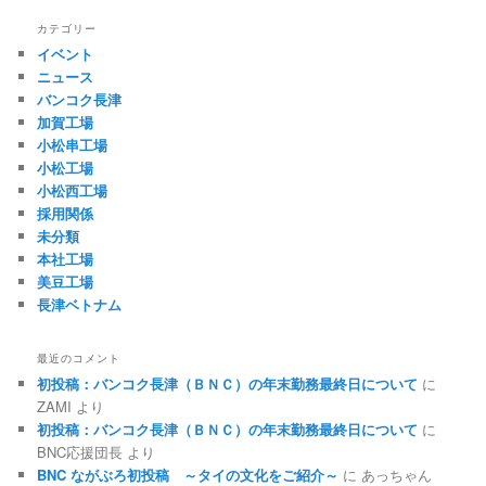
カテゴリー
イベント
ニュース
バンコク長津
加賀工場
小松串工場
小松工場
小松西工場
採用関係
未分類
本社工場
美豆工場
長津ベトナム
最近のコメント
初投稿：バンコク長津（ＢＮＣ）の年末勤務最終日について
に
ZAMI
より
初投稿：バンコク長津（ＢＮＣ）の年末勤務最終日について
に
BNC応援団長
より
BNC ながぶろ初投稿 ～タイの文化をご紹介～
に
あっちゃん