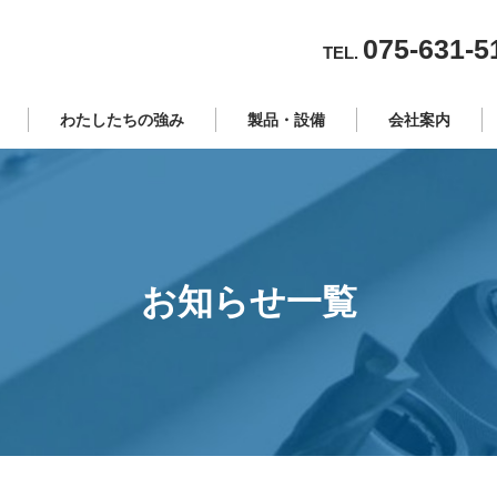
075-631-5
TEL.
わたしたちの強み
製品・設備
会社案内
製品
会社概要
主要設備
代表あいさつ
沿革
お知らせ一覧
事業所・アクセ
保有技能資格・
サステナビリテ