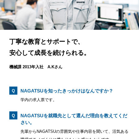
丁寧な教育とサポートで、
自分にしかできない仕事が、
安定した経営の中、
年齢や性別に関係なく、
安心して成長を続けられる。
自信になる。
挑戦を続けられる。
目指す自分にチャレンジできる。
機械課 2013年入社 A.Kさん
組立課 2007年入社 M.Sさん
製造部 2011年入社 A.Kさん
生産管理部 2017年入社 K.Mさん
NAGATSUを知ったきっかけはなんですか？
NAGATSUを知ったきっかけはなんですか？
NAGATSUを知ったきっかけはなんですか？
NAGATSUを知ったきっかけはなんですか？
学内の求人票です。
親交のあった社員の方からの紹介です。
友人がNAGATSUの説明会を受けていたのを知り、就職セン
高校の求人票です。
ターで調べたところ、大学の先輩が多く就職しており興味を
NAGATSUを就職先として選んだ理由を教えてくだ
NAGATSUを就職先として選んだ理由を教えてくだ
NAGATSUを就職先として選んだ理由を教えてくだ
持ちました。
さい。
さい。
さい。
先輩からNAGATSUの雰囲気や仕事内容を聞いて、活気ある
工場見学に行くと、現場でも女性が働いていて、体を動かす
NAGATSUを就職先として選んだ理由を教えてくだ
説明会での雰囲気がよかったのが印象的で、ブロクなどを見
さい。