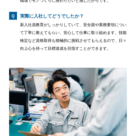
職場でモノづくりに携わりたいと感じたからです。
仕事をしたいという私の希望にぴったりの会社だと感じまし
るようになってからは、女性が働きやすく活躍している会社
た。
常に黒字経営している点や、大手製造会社に様々な重要部品
だと知り、NAGATSUの一員として働きたいと思うようにな
実際に入社してどうでしたか？
を供給している点などから、安定した経営基盤があり安心し
りました。
実際に入社してどうでしたか？
て仕事に打ち込めるのではないかと考えNAGATSUへの入社
新入社員教育がしっかりしていて、安全面や業務要領につい
実際に入社してどうでしたか？
を決めました。
て丁寧に教えてもらい、安心して仕事に取り組めます。技能
女性でも「やれる仕事」はもちろん「女性にしかできない仕
検定など資格取得も積極的に挑戦させてもらえるので、日々
事」も任せてもらい、自信を持って働くことができていま
想像していたように年齢や性別に関係なくチャンスがあり、
実際に入社してどうでしたか？
向上心を持って目標達成を目指すことができます。
す。NAGATSUは意欲があればどんどんチャレンジさせても
社外教育なども積極的に学べる環境がありました。向上心を
らえる会社です。
入社1年目から技術スタッフとして大きなプロジェクトに携
持って取り組んでいける方には働きやすい環境です。
わらせてもらいました。一つの業務のみでなく、さまざまな
業務にトライさせてくれる会社です。