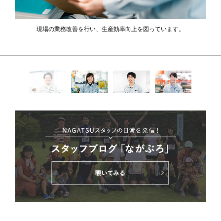
現場の業務改善を行い、生産効率向上を図っています。
お客様と製造部門の間を取り持ち、在庫管理や受発注管理などを行って
エンジンの動力を駆動部に伝える重要部品の組み立てを行っています。
います。
機械加工全体の段取りや工具の選定などを行っています。